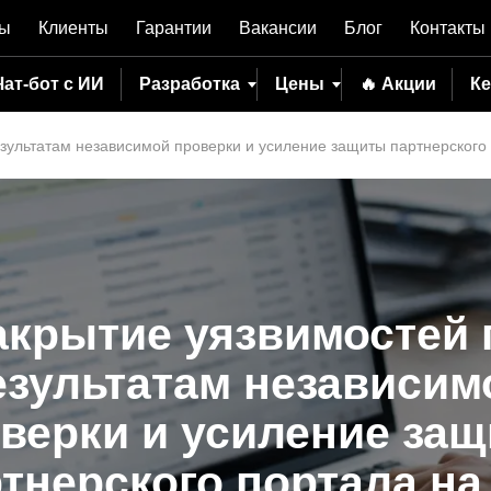
вы
Клиенты
Гарантии
Вакансии
Блог
Контакты
Чат-бот с ИИ
Разработка
Цены
🔥 Акции
К
зультатам независимой проверки и усиление защиты партнерского
акрытие уязвимостей 
езультатам независим
верки и усиление за
тнерского портала на