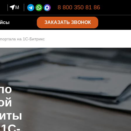
8 800 350 81 86
Москва
ЗАКАЗАТЬ ЗВОНОК
ейсы
 портала на 1С-Битрикс
по
ой
щиты
 1С-