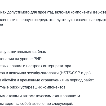
х допустимого для проекта), включая компоненты веб-стека
ышленники в первую очередь эксплуатируют известные «дыр
ки.
и чувствительным файлам.
ценарии на уровне PHP.
евых правил и настроек интерпретатора.
в и включили security-заголовки (HSTS/CSP и др.).
 allowlist и временные ограничения на период работ.
стные риски устаревших компонентов.
вым атакам и автоматическим сканированиям.
ры ведет за собой включение следующей.