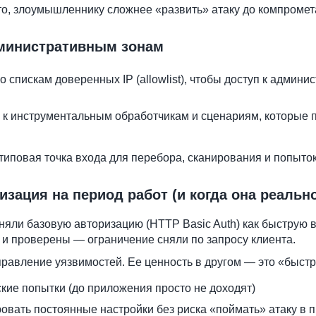
сто, злоумышленнику сложнее «развить» атаку до компромет
дминистративным зонам
 спискам доверенных IP (allowlist), чтобы доступ к адми
 к инструментальным обработчикам и сценариям, которые п
иповая точка входа для перебора, сканирования и попыток
изация на период работ (и когда она реальн
яли базовую авторизацию (HTTP Basic Auth) как быструю 
и проверены — ограничение сняли по запросу клиента.
равление уязвимостей. Ее ценность в другом — это «быстр
кие попытки (до приложения просто не доходят)
ровать постоянные настройки без риска «поймать» атаку в 