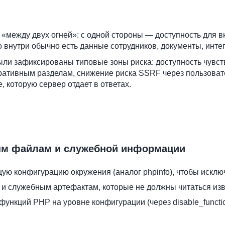
 «между двух огней»: с одной стороны — доступность для в
 внутри обычно есть данные сотрудников, документы, инте
ыли зафиксированы типовые зоны риска: доступность чувс
ативным разделам, снижение риска SSRF через пользователь
 которую сервер отдает в ответах.
ным файлам и служебной информации
ю конфигурацию окружения (аналог phpinfo), чтобы исключи
 и служебным артефактам, которые не должны читаться изв
ункций PHP на уровне конфигурации (через disable_functi