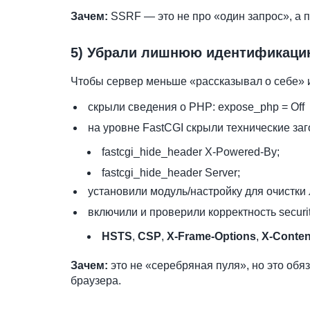
Зачем:
SSRF — это не про «один запрос», а 
5) Убрали лишнюю идентификацию 
Чтобы сервер меньше «рассказывал о себе» 
скрыли сведения о PHP: expose_php = Off
на уровне FastCGI скрыли технические заг
fastcgi_hide_header X-Powered-By;
fastcgi_hide_header Server;
установили модуль/настройку для очистки
включили и проверили корректность securi
HSTS
,
CSP
,
X-Frame-Options
,
X-Conten
Зачем:
это не «серебряная пуля», но это об
браузера.