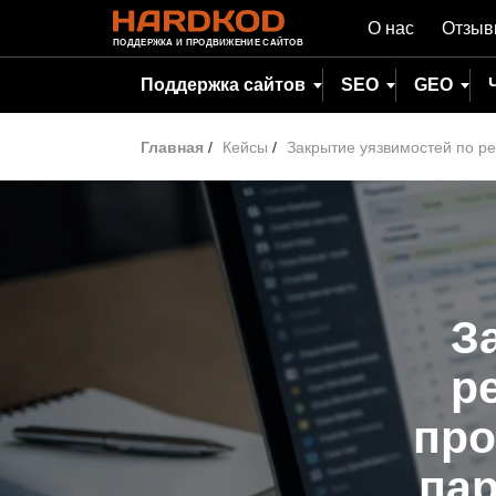
О нас
Отзы
ПОДДЕРЖКА И ПРОДВИЖЕНИЕ САЙТОВ
Поддержка сайтов
SEO
GEO
Главная
/
Кейсы
/
Закрытие уязвимостей по ре
З
р
про
пар