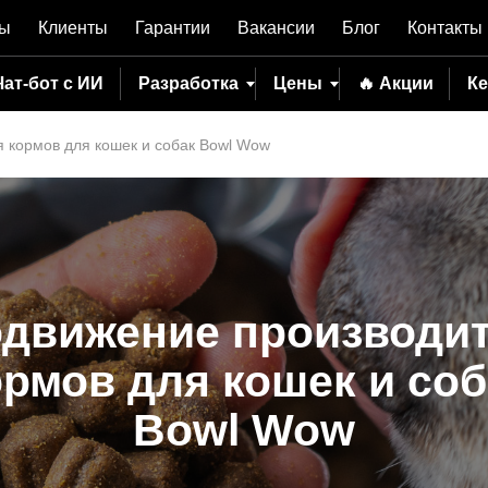
вы
Клиенты
Гарантии
Вакансии
Блог
Контакты
Чат-бот с ИИ
Разработка
Цены
🔥 Акции
К
 кормов для кошек и собак Bowl Wow
движение производи
ормов для кошек и соб
Bowl Wow