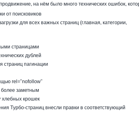
 продвижение, на нём было много технических ошибок, кот
ки от поисковиков
грузки для всех важных страниц (главная, категории,
выми страницами
хнических дублей
ля страниц пагинации
ью rel="nofollow"
 более заметным
у хлебных крошек
ния Турбо-страниц внесли правки в соответствующий