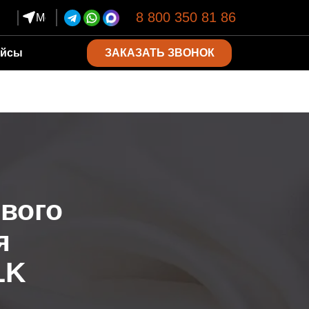
8 800 350 81 86
Москва
ЗАКАЗАТЬ ЗВОНОК
ейсы
ового
я
LK