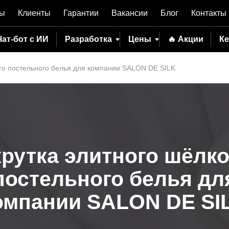
вы
Клиенты
Гарантии
Вакансии
Блог
Контакты
Чат-бот с ИИ
Разработка
Цены
🔥 Акции
К
ого постельного белья для компании SALON DE SILK
рутка элитного шёлк
постельного белья дл
омпании SALON DE SI