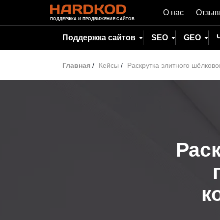
О нас
Отзы
ПОДДЕРЖКА И ПРОДВИЖЕНИЕ САЙТОВ
Поддержка сайтов
SEO
GEO
Главная
/
Кейсы
/
Раскрутка элитного шёлков
Раск
к