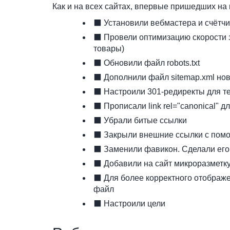
Как и на всех сайтах, впервые пришедших на
⬛ Установили вебмастера и счётчи
⬛ Провели оптимизацию скорости за
товары)
⬛ Обновили файл robots.txt
⬛ Дополнили файл sitemap.xml но
⬛ Настроили 301-редиректы для те
⬛ Прописали link rel="canonical" д
⬛ Убрали битые ссылки
⬛ Закрыли внешние ссылки с помощ
⬛ Заменили фавикон. Сделали его
⬛ Добавили на сайт микроразметк
⬛ Для более корректного отображе
файл
⬛ Настроили цели