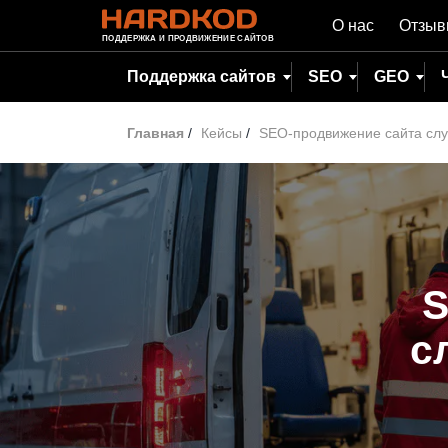
О нас
Отзы
ПОДДЕРЖКА И ПРОДВИЖЕНИЕ САЙТОВ
Поддержка сайтов
SEO
GEO
Главная
/
Кейсы
/
SEO-продвижение сайта сл
S
с