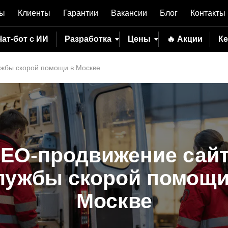
вы
Клиенты
Гарантии
Вакансии
Блог
Контакты
Чат-бот с ИИ
Разработка
Цены
🔥 Акции
К
ужбы скорой помощи в Москве
EO-продвижение сай
лужбы скорой помощи
Москве