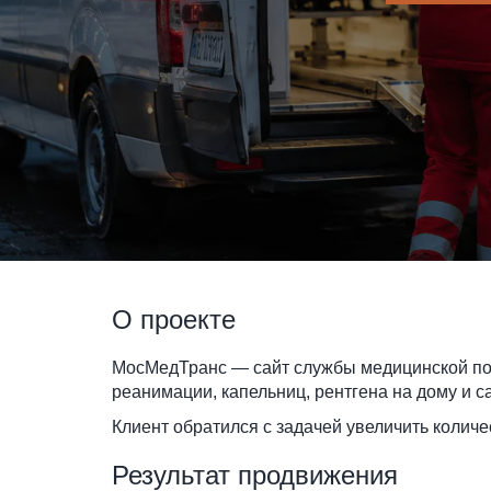
О проекте
МосМедТранс — сайт службы медицинской пом
реанимации, капельниц, рентгена на дому и с
Клиент обратился с задачей увеличить колич
Результат продвижения