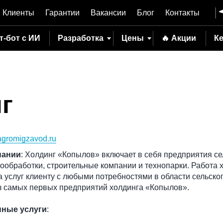
Клиенты
Гарантии
Вакансии
Блог
Контакты
т-бот с ИИ
Разработка
Цены
🔥 Акции
К
г
agromigzavod.ru
пании
: Холдинг «Копылов» включает в себя предприятия с
ообработки, строительные компании и технопарки. Работа 
а услуг клиенту с любыми потребностями в области сельског
з самых первых предприятий холдинга «Копылов».
нные услуги
: