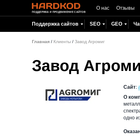
О нас
Отзывы
ПОДДЕРЖКА И ПРОДВИЖЕНИЕ САЙТОВ
Поддержка сайтов
SEO
GEO
Ча
Главная
/
Клиенты
/
Завод Агромиг
Завод Агроми
Сайт
:
О ком
металл
спектр
одно и
Оказа