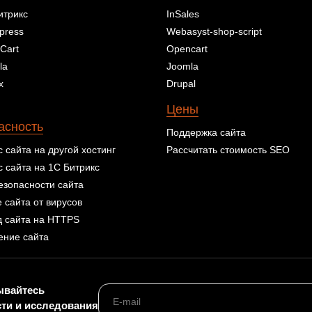
итрикс
InSales
press
Webasyst-shop-script
Cart
Opencart
la
Joomla
x
Drupal
Цены
асность
Поддержка сайта
 сайта на другой хостинг
Рассчитать стоимость SEO
 сайта на 1С Битрикс
езопасности сайта
 сайта от вирусов
 сайта на HTTPS
ение сайта
ывайтесь
сти и исследования