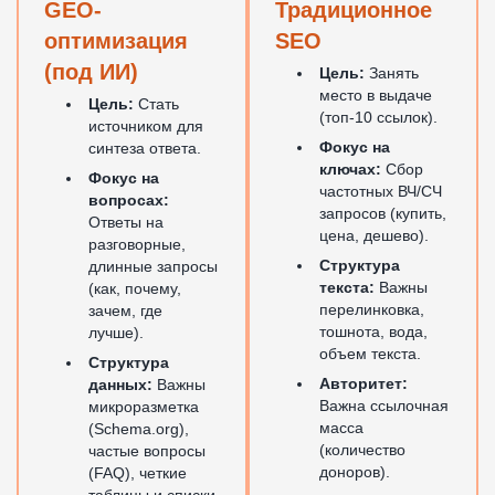
GEO-
Традиционное
оптимизация
SEO
(под ИИ)
Цель:
Занять
место в выдаче
Цель:
Стать
(топ-10 ссылок).
источником для
Фокус на
синтеза ответа.
ключах:
Сбор
Фокус на
частотных ВЧ/СЧ
вопросах:
запросов (купить,
Ответы на
цена, дешево).
разговорные,
Структура
длинные запросы
текста:
Важны
(как, почему,
перелинковка,
зачем, где
тошнота, вода,
лучше).
объем текста.
Структура
Авторитет:
данных:
Важны
Важна ссылочная
микроразметка
масса
(Schema.org),
(количество
частые вопросы
доноров).
(FAQ), четкие
таблицы и списки