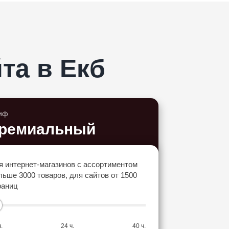
та в Екб
иф
ремиальный
я интернет-магазинов с ассортиментом
льше 3000 товаров, для сайтов от 1500
раниц
.
24 ч.
40 ч.