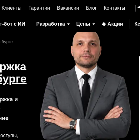
Клиенты
Гарантии
Вакансии
Блог
Контакты
т-бот с ИИ
Разработка
Цены
🔥 Акции
К
нбурге
ержка
бурге
ржка и
а
ние
доступы,