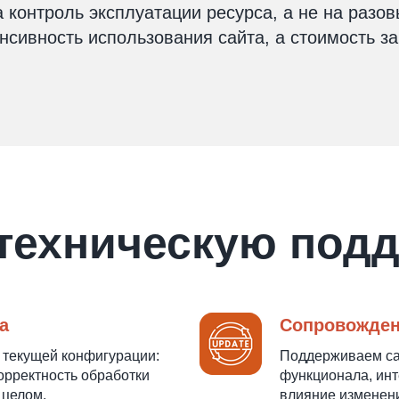
 контроль эксплуатации ресурса, а не на разо
сивность использования сайта, а стоимость зав
 техническую подд
а
Сопровожден
в текущей конфигурации:
Поддерживаем сай
орректность обработки
функционала, инт
 целом.
влияние изменени