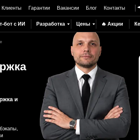
Клиенты
Гарантии
Вакансии
Блог
Контакты
т-бот с ИИ
Разработка
Цены
🔥 Акции
К
е
ержка
ржка и
бэкапы,
 и