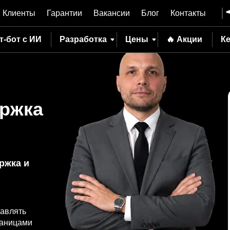
Клиенты
Гарантии
Вакансии
Блог
Контакты
т-бот с ИИ
Разработка
Цены
🔥 Акции
К
ержка
ржка и
авлять
раницами