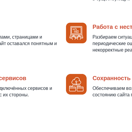
Работа с не
лами, страницами и
Разбираем ситуац
айт оставался понятным и
периодические ош
некорректные реа
сервисов
Сохранность
одключённых сервисов и
Обеспечиваем во
с их стороны.
состоянию сайта 