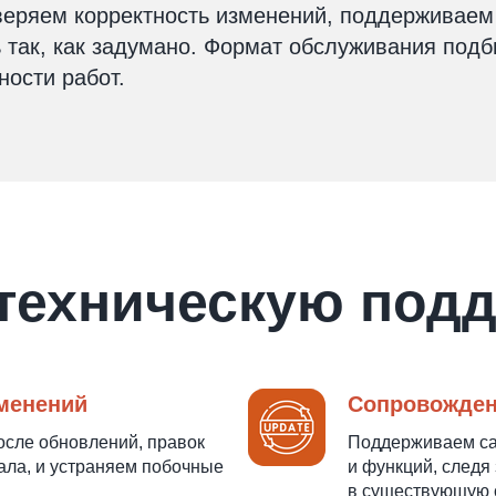
веряем корректность изменений, поддерживаем 
 так, как задумано. Формат обслуживания подб
ности работ.
 техническую подд
зменений
Сопровожден
после обновлений, правок
Поддерживаем сай
ала, и устраняем побочные
и функций, следя
в существующую с