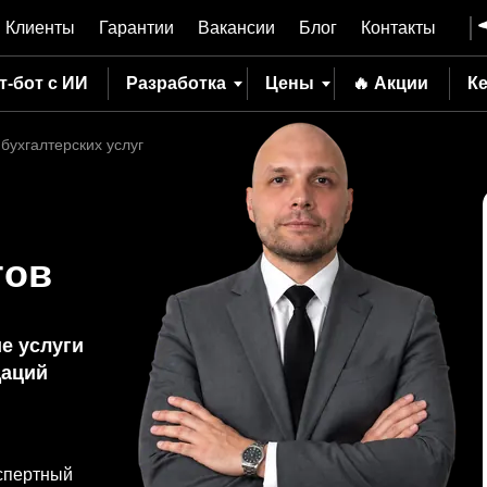
Клиенты
Гарантии
Вакансии
Блог
Контакты
т-бот с ИИ
Разработка
Цены
🔥 Акции
К
бухгалтерских услуг
тов
е услуги
даций
спертный