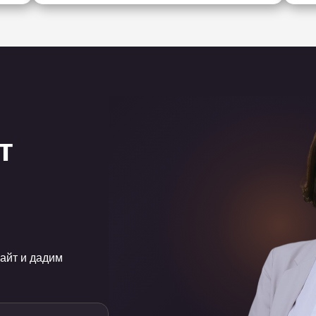
т
айт и дадим