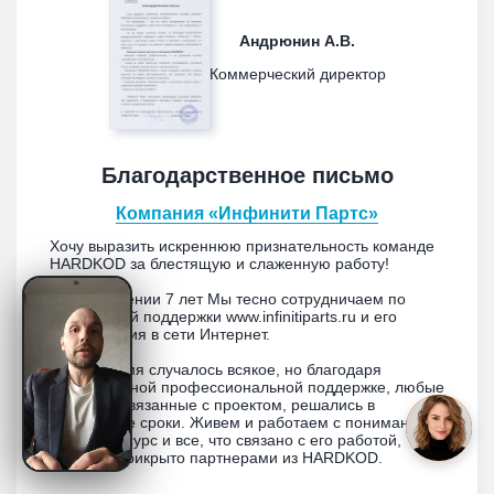
Андрюнин А.В.
Коммерческий директор
Благодарственное письмо
Компания «Инфинити Партс»
Хочу выразить искреннюю признательность команде
HARDKOD за блестящую и слаженную работу!
На протяжении 7 лет Мы тесно сотрудничаем по
технической поддержки www.infinitiparts.ru и его
продвижения в сети Интернет.
За это время случалось всякое, но благодаря
моментальной профессиональной поддержке, любые
вопросы, связанные с проектом, решались в
кратчайшие сроки. Живем и работаем с пониманием,
что веб-ресурс и все, что связано с его работой,
надежно прикрыто партнерами из HARDKOD.