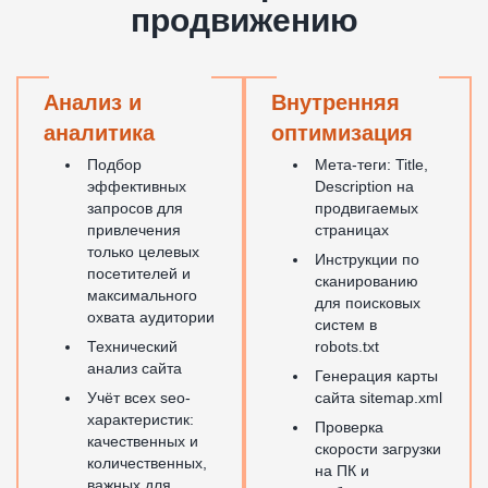
продвижению
Анализ и
Внутренняя
аналитика
оптимизация
Подбор
Мета-теги: Title,
эффективных
Description на
запросов для
продвигаемых
привлечения
страницах
только целевых
Инструкции по
посетителей и
сканированию
максимального
для поисковых
охвата аудитории
систем в
Технический
robots.txt
анализ сайта
Генерация карты
Учёт всех seo-
сайта sitemap.xml
характеристик:
Проверка
качественных и
скорости загрузки
количественных,
на ПК и
важных для