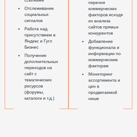
ссылками
перечня
Отслеживание
коммерческих
социальных
факторов исходя
сигналов
из анализа
сайтов прямых
Работа над
конкурентов
присутствием в
Яндекс и Гугл
Добавление
Бизнес
функционала и
информации по
Получение
коммерческим
дополнительных
факторам
переходов на
сайт с
Мониторинг
тематических
ассортимента и
ресурсов
цен в
(форумы,
продвигаемой
каталоги и т.д.)
нише