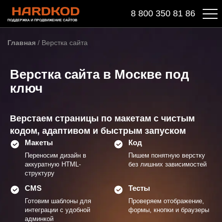
8 800 350 81 86
ПОДДЕРЖКА И ПРОДВИЖЕНИЕ САЙТОВ
Главная
/
Верстка сайта
Верстка сайта в Москве под
ключ
Верстаем страницы по макетам с чистым
кодом, адаптивом и быстрым запуском
Макеты
Код
Переносим дизайн в
Пишем понятную верстку
аккуратную HTML-
без лишних зависимостей
структуру
CMS
Тесты
Готовим шаблоны для
Проверяем отображение,
интеграции с удобной
формы, кнопки и браузеры
админкой